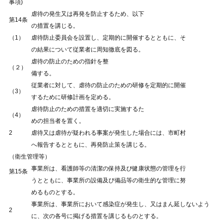
事項)
虐待の発生又は再発を防止するため、以下
第14条
の措置を講じる。
（1）
虐待防止委員会を設置し、定期的に開催するとともに、そ
の結果について従業者に周知徹底を図る。
虐待の防止のための指針を整
（２）
備する。
従業者に対して、虐待の防止のための研修を定期的に開催
（3）
するために研修計画を定める。
虐待防止のための措置を適切に実施するた
（4）
めの担当者を置く。
2
虐待又は虐待が疑われる事案が発生した場合には、市町村
へ報告するとともに、再発防止策を講じる。
（衛生管理等）
事業所は、看護師等の清潔の保持及び健康状態の管理を行
第15条
うとともに、事業所の設備及び備品等の衛生的な管理に努
めるものとする。
事業所は、事業所において感染症が発生し、又はまん延しないよう
2
に、次の各号に掲げる措置を講じるものとする。