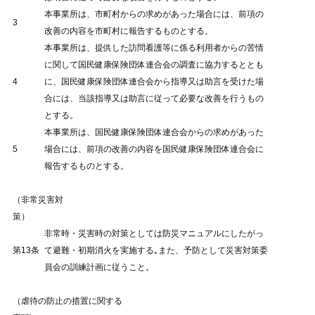
本事業所は、市町村からの求めがあった場合には、前項の
3
改善の内容を市町村に報告するものとする。
本事業所は、提供した訪問看護等に係る利用者からの苦情
に関して国民健康保険団体連合会の調査に協力するととも
4
に、国民健康保険団体連合会から指導又は助言を受けた場
合には、当該指導又は助言に従って必要な改善を行うもの
とする。
本事業所は、国民健康保険団体連合会からの求めがあった
5
場合には、前項の改善の内容を国民健康保険団体連合会に
報告するものとする。
（非常災害対
策）
非常時・災害時の対策としては防災マニュアルにしたがっ
第13条
て避難・初期消火を実施する｡また、予防として災害対策委
員会の訓練計画に従うこと。
（虐待の防止の措置に関する