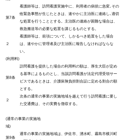
看護師等は、訪問看護実施中に、利用者の病状に急変､その
他緊急事態が生じたときは、速やかに主治医に連絡し､適切
第7条
な処置を行うこととする。主治医の連絡が困難な場合は、
救急搬送等の必要な処置を講じるものとする。
看護師等は、前項について、しかるべき処置をした場合
２
は、速やかに管理者及び主治医に報告しなければならな
い。
(利用料)
訪問看護を提供した場合の利用料の額は、厚生大臣が定め
る基準によるものとし、当該訪問看護が法定代理受領サー
第8条
ビスであるときは、介護保険負担割合証に定める割合の額
とする。
次条の通常の事業の実施地域を越えて行う訪問看護に要し
２
た交通費は、その実費を徴収する。
(通常の事業の実施地
域)
通常の事業の実施地域は、伊佐市、湧水町、霧島市横川町
第9条