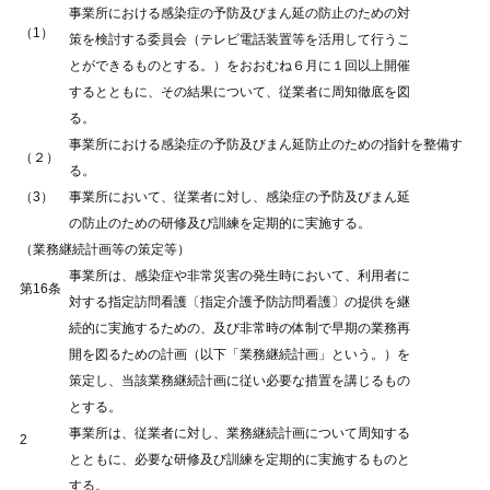
事業所における感染症の予防及びまん延の防止のための対
（1）
策を検討する委員会（テレビ電話装置等を活用して行うこ
とができるものとする。）をおおむね６月に１回以上開催
するとともに、その結果について、従業者に周知徹底を図
る。
事業所における感染症の予防及びまん延防止のための指針を整備す
（２）
る。
（3）
事業所において、従業者に対し、感染症の予防及びまん延
の防止のための研修及び訓練を定期的に実施する。
（業務継続計画等の策定等）
事業所は、感染症や非常災害の発生時において、利用者に
第16条
対する指定訪問看護〔指定介護予防訪問看護〕の提供を継
続的に実施するための、及び非常時の体制で早期の業務再
開を図るための計画（以下「業務継続計画」という。）を
策定し、当該業務継続計画に従い必要な措置を講じるもの
とする。
事業所は、従業者に対し、業務継続計画について周知する
2
とともに、必要な研修及び訓練を定期的に実施するものと
する。