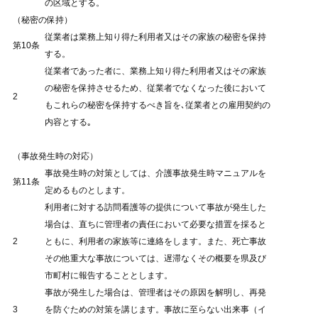
の区域とする。
（秘密の保持）
従業者は業務上知り得た利用者又はその家族の秘密を保持
第10条
する。
従業者であった者に、業務上知り得た利用者又はその家族
の秘密を保持させるため、従業者でなくなった後において
2
もこれらの秘密を保持するべき旨を､従業者との雇用契約の
内容とする｡
（事故発生時の対応）
事故発生時の対策としては、介護事故発生時マニュアルを
第11条
定めるものとします。
利用者に対する訪問看護等の提供について事故が発生した
場合は、直ちに管理者の責任において必要な措置を採ると
2
ともに、利用者の家族等に連絡をします。また、死亡事故
その他重大な事故については、遅滞なくその概要を県及び
市町村に報告することとします。
事故が発生した場合は、管理者はその原因を解明し、再発
3
を防ぐための対策を講じます。事故に至らない出来事（イ