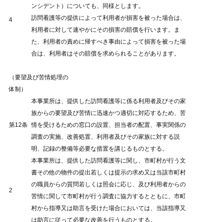
ンシデント）についても、同様とします。
訪問看護等の提供によって利用者が損害を被った場合は、
4
利用者に対して速やかにその損害の賠償を行います。ま
た、利用者の責めに帰すべき事由によって損害を被った場
合は、利用者はその賠償を求められることがあります。
（要望及び苦情処理の
体制）
本事業所は、提供した訪問看護等に係る利用者及びその家
族からの要望及び苦情に迅速かつ適切に対応するため、苦
第12条
情を受けるための窓口の設置、担当者の配置、事実関係の
調査の実施、改善処置、利用者及びその家族に対する説
明、記録の整備等必要な措置を講じるものとする。
本事業所は、提供した訪問看護等に関し、市町村が行う文
書その他の物件の提出若しくは提示の求め又は当該市町村
の職員からの質問若しくは照会に応じ、及び利用者からの
2
苦情に関して市町村が行う調査に協力するとともに、市町
村から指導又は助言を受けた場合においては、当該指導又
は助言に従って必要な改善を行うものとする。