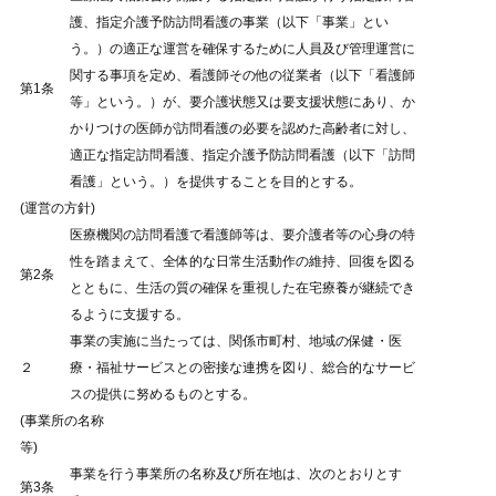
護、指定介護予防訪問看護の事業（以下「事業」とい
う。）の適正な運営を確保するために人員及び管理運営に
関する事項を定め、看護師その他の従業者（以下「看護師
第1条
等」という。）が、要介護状態又は要支援状態にあり、か
かりつけの医師が訪問看護の必要を認めた高齢者に対し、
適正な指定訪問看護、指定介護予防訪問看護（以下「訪問
看護」という。）を提供することを目的とする。
(運営の方針)
医療機関の訪問看護で看護師等は、要介護者等の心身の特
性を踏まえて、全体的な日常生活動作の維持、回復を図る
第2条
とともに、生活の質の確保を重視した在宅療養が継続でき
るように支援する。
事業の実施に当たっては、関係市町村、地域の保健・医
２
療・福祉サービスとの密接な連携を図り、総合的なサービ
スの提供に努めるものとする。
(事業所の名称
等)
事業を行う事業所の名称及び所在地は、次のとおりとす
第3条