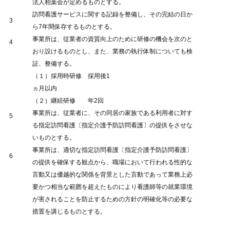
法人柏葉会が定めるものとする。
訪問看護サービスに関する記録を整備し、その完結の日か
3
ら7年間保存するものとする。
事業所は、従業者の資質向上のために研修の機会を次のと
4
おり設けるものとし、また、業務の執行体制についても検
証、整備する。
（１）採用時研修 採用後1
ヵ月以内
（２）継続研修 年2回
事業所は、従業者に、その同居の家族である利用者に対す
5
る指定訪問看護〔指定介護予防訪問看護〕の提供をさせな
いものとする。
事業所は、適切な指定訪問看護〔指定介護予防訪問看護〕
6
の提供を確保する観点から、職場において行われる性的な
言動又は優越的な関係を背景とした言動であって業務上必
要かつ相当な範囲を超えたものにより看護師等の就業環境
が害されることを防止するための方針の明確化等の必要な
措置を講じるものとする。