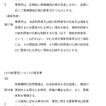
3
事業所は、定期的に業務継続計画の見直しを行い、必要に
応じて業務継続計画の変更を行うものとする。
（身体拘束）
事業所は、当該利用者又は他の利用者等の生命又は身体を
第17条
保護するため緊急やむを得ない場合を除き、身体的拘束そ
の他利用者の行動を制限する行為（以下「身体的拘束等」
という。）は行わない。やむを得ず身体拘束等を行う場合
には、その態様及び時間、その際の利用者の心身の状況並
びに緊急やむを得ない理由を記録するものとする。
(その他運営についての留意事
項)
医療機関の訪問看護は、社会的使命を充分認識し、職員の
第18条
質的向上を図るため研究、研修の機会を設け、また、業務
体制を整備する。
この規程に定める事項の外、運営に関する重要事項は医療
2