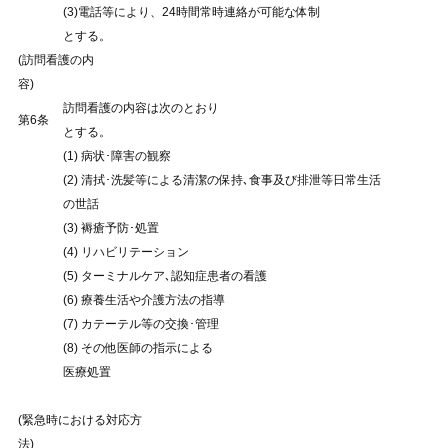
(3)電話等により、24時間常時連絡が可能な体制
とする。
(訪問看護の内
容)
訪問看護の内容は次のとおり
第6条
とする。
(1) 病状･障害の観察
(2) 清拭･洗髪等による清潔の保持､食事及び排泄等日常生活
の世話
(3) 褥瘡予防･処置
(4) リハビリテーション
(5) ターミナルケア､認知症患者の看護
(6) 療養生活や介護方法の指導
(7) カテーテル等の交換･管理
(8) その他医師の指示による
医療処置
(緊急時における対応方
法)