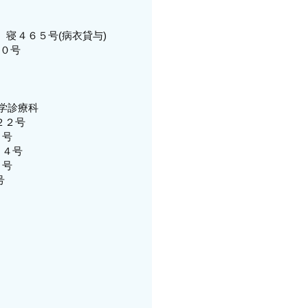
号 寝４６５号(病衣貸与)
４０号
理学診療科
２２号
２号
３４号
０号
号