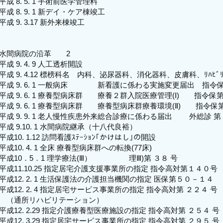
平成 8. 5. 1 手術前医学管理料
平成 8. 9. 1 新デイ・ケア棟竣工
平成 9. 3.17 新外来棟竣工
水間病院の沿革 2
平成 9. 4. 9 人工透析開設
平成 9. 4.12 標榜科名 内科、泌尿器科、消化器科、皮膚科、ﾘﾊﾋﾞﾘﾃ
平成 9. 6. 1 一般病床 新看護に係わる実施変更届出 指令
平成 9. 6. 1 療養型病床群 療養２群入院医療管理(Ⅰ) 指令保
平成 9. 6. 1 療養型病床群 療養型病床群療養環境(Ⅱ) 指令
平成 9. 9. 1 老人慢性疾患外来総合診療に係わる届出 外総診 
平成 9.10. 1 水間病院継承（十八代良裕）
平成10. 1.12 訪問看護ｽﾃｰｼｮﾝ｢かけはし｣の開設
平成10. 4. 1 全床 療養型病床群への転換(77床)
平成10．5．1 理学療法(Ⅲ） 理Ⅲ)第 ３８ 号
平成11.10.25 指定居宅介護支援事業所の指定 指令高対第１４０号
平成12. 2. 1 生活保護法の介護担当機関の指定 医保第５０－１４
平成12. 2. 4 指定居宅サービス事業所の指定 指令高対第 ２２４ 号
（通所リハビリテーション）
平成12. 2.29 指定介護療養型医療施設の指定 指令高対第 ２５４ 号
平成12. 3.29 指定居宅サービス事業所の指定 指令高対第 ２９５ 号