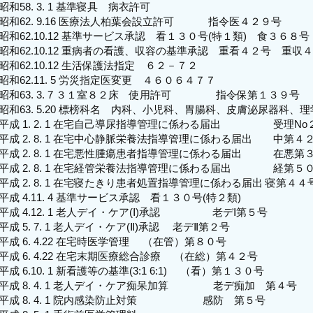
昭和58. 3. 1 基準寝具 病衣許可
昭和62. 9.16 医療法人柏葉会設立許可 指令医４２９号
昭和62.10.12 基準サービス承認 看１３０号(特１類) 食３６８
昭和62.10.12 重病者の看護、収容の基準承認 重看４２号 重収
昭和62.10.12 生活保護法指定 ６２－７２
昭和62.11. 5 労災指定医変更 ４６０６４７７
昭和63. 3. 7 ３１室８２床 使用許可 指令保第１３９号
昭和63. 5.20 標榜科名 内科、小児科、胃腸科、皮膚泌尿器科、
平成 1. 2. 1 在宅自己導尿指導管理に係わる届出 受理No
平成 2. 8. 1 在宅中心静脈栄養法指導管理に係わる届出 中第４
平成 2. 8. 1 在宅悪性腫瘍患者指導管理に係わる届出 在悪第
平成 2. 8. 1 在宅経管栄養法指導管理に係わる届出 経第５
平成 2. 8. 1 在宅寝たきり患者処置指導管理に係わる届出 寝第４４
平成 4.11. 4 基準サービス承認 看１３０号(特２類)
平成 4.12. 1 老人デイ・ケア(Ⅰ)承認 老デⅠ第５号
平成 5. 7. 1 老人デイ・ケア(Ⅱ)承認 老デⅡ第２号
平成 6. 4.22 在宅時医学管理 （在管）第８０号
平成 6. 4.22 在宅末期医療総合診療 （在総）第４２号
平成 6.10. 1 新看護等の基準(3:1 6:1) （看）第１３０号
平成 8. 4. 1 老人デイ・ケア痴呆加算 老デ痴加 第４号
平成 8. 4. 1 院内感染防止対策 感防 第５号