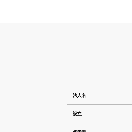
法人名
設立
代表者