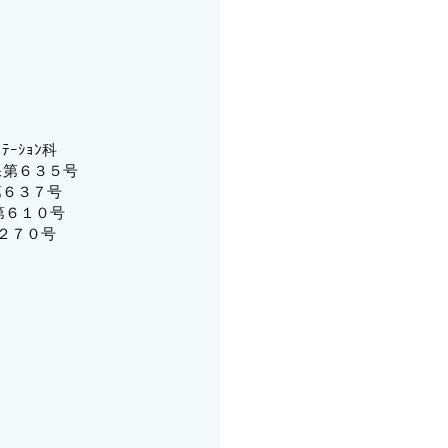
ｰｼｮﾝ科
保第６３５号
第６３７号
保第６１０号
第２７０号