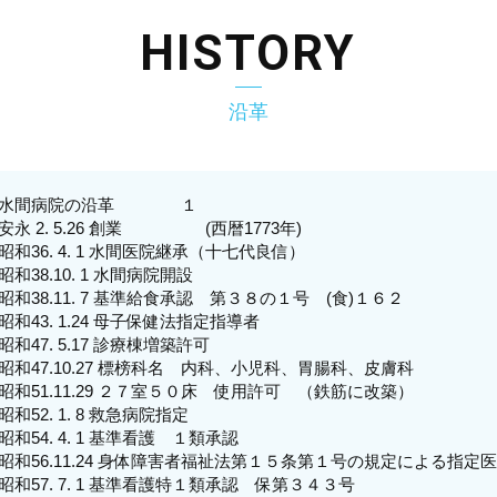
HISTORY
沿革
水間病院の沿革 １
安永 2. 5.26 創業 (西暦1773年)
昭和36. 4. 1 水間医院継承（十七代良信）
昭和38.10. 1 水間病院開設
昭和38.11. 7 基準給食承認 第３８の１号 (食)１６２
昭和43. 1.24 母子保健法指定指導者
昭和47. 5.17 診療棟増築許可
昭和47.10.27 標榜科名 内科、小児科、胃腸科、皮膚科
昭和51.11.29 ２７室５０床 使用許可 （鉄筋に改築）
昭和52. 1. 8 救急病院指定
昭和54. 4. 1 基準看護 １類承認
昭和56.11.24 身体障害者福祉法第１５条第１号の規定による指定医
昭和57. 7. 1 基準看護特１類承認 保第３４３号