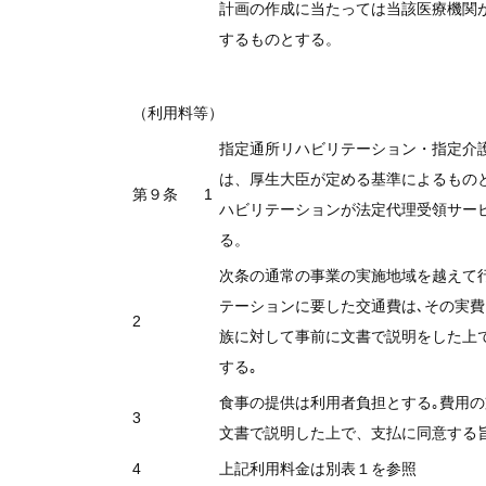
計画の作成に当たっては当該医療機関
するものとする。
（利用料等）
指定通所リハビリテーション・指定介
は、厚生大臣が定める基準によるもの
第９条 1
ハビリテーションが法定代理受領サー
る。
次条の通常の事業の実施地域を越えて
テーションに要した交通費は､その実費
2
族に対して事前に文書で説明をした上で
する｡
食事の提供は利用者負担とする｡費用
3
文書で説明した上で、支払に同意する旨
4
上記利用料金は別表１を参照