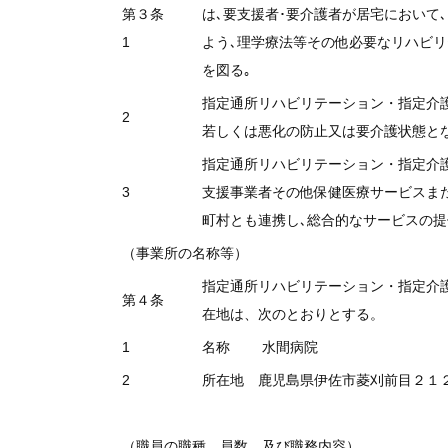
第３条
は､要支援者･要介護者が居宅において
1
よう､理学療法等その他必要なリハビ
を図る｡
指定通所リハビリテーション・指定介
2
若しくは悪化の防止又は要介護状態と
指定通所リハビリテーション・指定介
3
支援事業者その他保健医療サービスま
町村とも連携し､総合的なサービスの提
（事業所の名称等）
指定通所リハビリテーション・指定介
第４条
在地は、次のとおりとする。
1
名称 水間病院
2
所在地 鹿児島県伊佐市菱刈前目２１
（職員の職種、員数、及び職務内容）