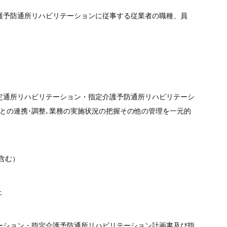
護予防通所リハビリテーションに従事する従業者の職種、員
。
定通所リハビリテーション・指定介護予防通所リハビリテーシ
との連携･調整､業務の実施状況の把握その他の管理を一元的
含む）
上
ーション・指定介護予防通所リハビリテーション計画書及び指