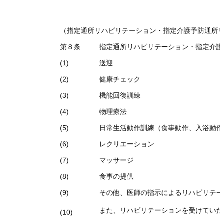
（指定通所リハビリテーション・指定介護予防通所
第８条
指定通所リハビリテーション・指定介
(1)
送迎
(2)
健康チェック
(3)
機能回復訓練
(4)
物理療法
(5)
日常生活動作訓練（食事動作、入浴動
(6)
レクリエーション
(7)
マッサージ
(8)
食事の提供
(9)
その他、医師の指示によるリハビリテ
また、リハビリテーションを受けてい
(10)