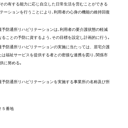
､その有する能力に応じ自立した日常生活を営むことができる
リテーションを行うことにより､利用者の心身の機能の維持回復
護予防通所リハビリテーションは､利用者の要介護状態の軽減
なることの予防に資するよう､その目標を設定し計画的に行う｡
護予防通所リハビリテーションの実施に当たっては、居宅介護
たは福祉サービスを提供する者との密接な連携を図り､関係市
供に努める｡
護予防通所リハビリテーションを実施する事業所の名称及び所
２５番地